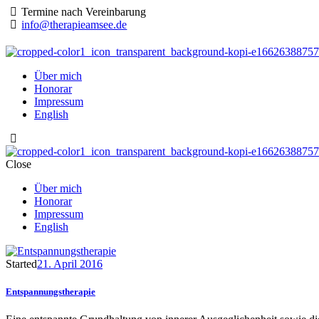
Termine nach Vereinbarung
info@therapieamsee.de
Über mich
Honorar
Impressum
English
Close
Über mich
Honorar
Impressum
English
Started
21. April 2016
Entspannungstherapie