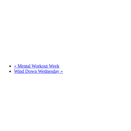
«
Mental Workout Week
Wind Down Wednesday
»