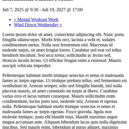
Juli 7, 2025 @ 9:30
-
Juli 19, 2027 @ 17:00
«
Mental Workout Week
Wind Down Wednesday
»
Lorem ipsum dolor sit amet, consectetur adipiscing elit. Nunc porta
fringilla ullamcorper. Morbi felis orci, lacinia a velit et, sodales
condimentum metus. Nulla non fermentum nisl. Maecenas id
molestie turpis, sit amet feugiat lorem. Curabitur sed erat vel tellus
hendrerit tincidunt. Sed arcu tortor, sollicitudin ac lectus sed,
rhoncus iaculis lectus. Ut efficitur feugiat enim a euismod. Mauris
suscipit vehicula imperdiet.
Pellentesque habitant morbi tristique senectus et netus et malesuada
fames ac turpis egestas. Ut tristique pretium tellus, sed fermentum est
vestibulum id. Aenean semper, odio sed fringilla blandit, nisl nulla
placerat mauris, sit amet commodo mi turpis at libero. Curabitur
varius eros et lacus rutrum consequat. Mauris sollicitudin enim
condimentum, luctus justo non, molestie nisl. Aenean et egestas
nulla. Pellentesque habitant morbi tristique senectus et netus et
malesuada fames ac turpis egestas. Fusce gravida, ligula non
molestie tristique, justo elit blandit risus, blandit maximus augue
magna accumsan ante. Aliquam bibendum lacus quis nulla dignissim
faucibus. Sed mauris enim, bibendum at purus aliquet, maximus