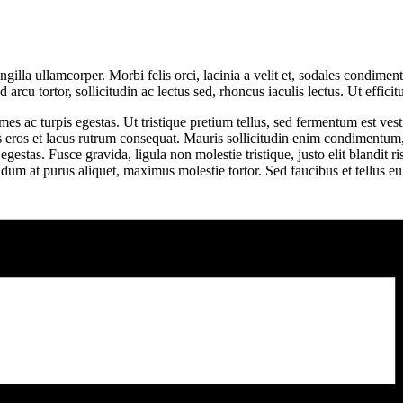
ngilla ullamcorper. Morbi felis orci, lacinia a velit et, sodales condim
d arcu tortor, sollicitudin ac lectus sed, rhoncus iaculis lectus. Ut effic
es ac turpis egestas. Ut tristique pretium tellus, sed fermentum est vest
s eros et lacus rutrum consequat. Mauris sollicitudin enim condimentum, 
s egestas. Fusce gravida, ligula non molestie tristique, justo elit blan
m at purus aliquet, maximus molestie tortor. Sed faucibus et tellus eu s