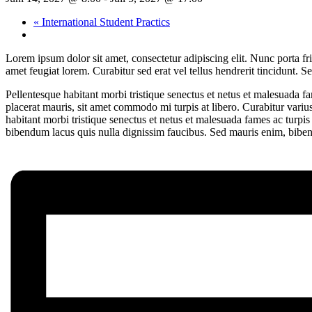
«
International Student Practics
Lorem ipsum dolor sit amet, consectetur adipiscing elit. Nunc porta fri
amet feugiat lorem. Curabitur sed erat vel tellus hendrerit tincidunt. Se
Pellentesque habitant morbi tristique senectus et netus et malesuada fam
placerat mauris, sit amet commodo mi turpis at libero. Curabitur variu
habitant morbi tristique senectus et netus et malesuada fames ac turpi
bibendum lacus quis nulla dignissim faucibus. Sed mauris enim, bibendu