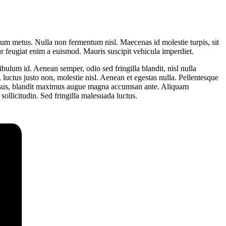
entum metus. Nulla non fermentum nisl. Maecenas id molestie turpis, sit
itur feugiat enim a euismod. Mauris suscipit vehicula imperdiet.
ibulum id. Aenean semper, odio sed fringilla blandit, nisl nulla
luctus justo non, molestie nisl. Aenean et egestas nulla. Pellentesque
dit risus, blandit maximus augue magna accumsan ante. Aliquam
ollicitudin. Sed fringilla malesuada luctus.