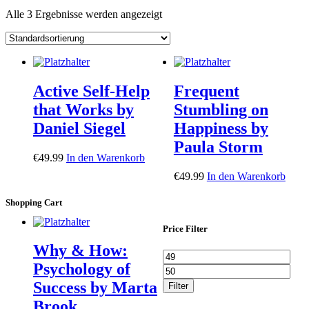
Alle 3 Ergebnisse werden angezeigt
Active Self-Help
Frequent
that Works by
Stumbling on
Daniel Siegel
Happiness by
Paula Storm
€
49.99
In den Warenkorb
€
49.99
In den Warenkorb
Shopping Cart
Price Filter
Why & How:
Min.
Max
Psychology of
Preis
Prei
Success by Marta
Filter
Brook