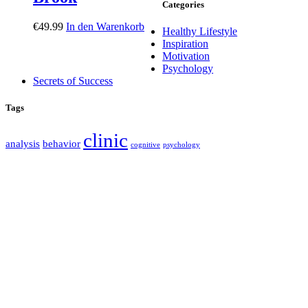
Categories
€
49.99
In den Warenkorb
Healthy Lifestyle
Inspiration
Motivation
Psychology
Secrets of Success
Tags
clinic
analysis
behavior
cognitive
psychology