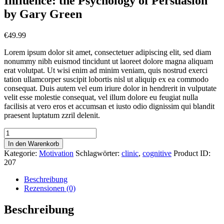
Influence: the Psychology of Persuasion
by Gary Green
€
49.99
Lorem ipsum dolor sit amet, consectetuer adipiscing elit, sed diam
nonummy nibh euismod tincidunt ut laoreet dolore magna aliquam
erat volutpat. Ut wisi enim ad minim veniam, quis nostrud exerci
tation ullamcorper suscipit lobortis nisl ut aliquip ex ea commodo
consequat. Duis autem vel eum iriure dolor in hendrerit in vulputate
velit esse molestie consequat, vel illum dolore eu feugiat nulla
facilisis at vero eros et accumsan et iusto odio dignissim qui blandit
praesent luptatum zzril delenit.
Influence:
the
In den Warenkorb
Psychology
Kategorie:
Motivation
Schlagwörter:
clinic
,
cognitive
Product ID:
of
207
Persuasion
by
Beschreibung
Gary
Rezensionen (0)
Green
Menge
Beschreibung