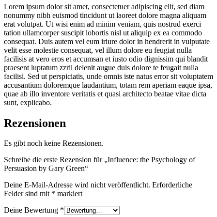
Lorem ipsum dolor sit amet, consectetuer adipiscing elit, sed diam
nonummy nibh euismod tincidunt ut laoreet dolore magna aliquam
erat volutpat. Ut wisi enim ad minim veniam, quis nostrud exerci
tation ullamcorper suscipit lobortis nisl ut aliquip ex ea commodo
consequat. Duis autem vel eum iriure dolor in hendrerit in vulputate
velit esse molestie consequat, vel illum dolore eu feugiat nulla
facilisis at vero eros et accumsan et iusto odio dignissim qui blandit
praesent luptatum zzril delenit augue duis dolore te feugait nulla
facilisi. Sed ut perspiciatis, unde omnis iste natus error sit voluptatem
accusantium doloremque laudantium, totam rem aperiam eaque ipsa,
quae ab illo inventore veritatis et quasi architecto beatae vitae dicta
sunt, explicabo.
Rezensionen
Es gibt noch keine Rezensionen.
Schreibe die erste Rezension für „Influence: the Psychology of
Persuasion by Gary Green“
Deine E-Mail-Adresse wird nicht veröffentlicht.
Erforderliche
Felder sind mit
*
markiert
Deine Bewertung
*