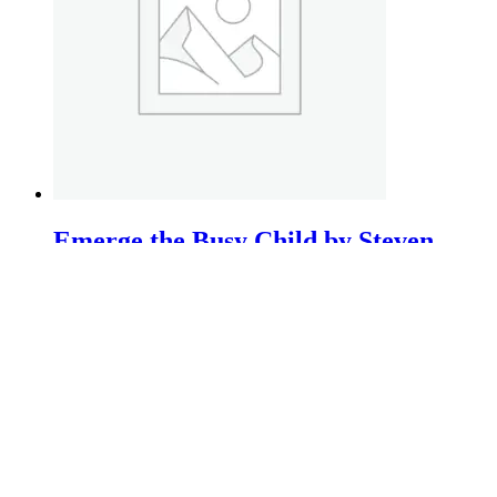
Emerge the Busy Child by Steven
Gilbert
€
59.99
In den Warenkorb