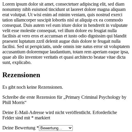
Lorem ipsum dolor sit amet, consectetuer adipiscing elit, sed diam
nonummy nibh euismod tincidunt ut laoreet dolore magna aliquam
erat volutpat. Ut wisi enim ad minim veniam, quis nostrud exerci
tation ullamcorper suscipit lobortis nisl ut aliquip ex ea commodo
consequat. Duis autem vel eum iriure dolor in hendrerit in vulputate
velit esse molestie consequat, vel illum dolore eu feugiat nulla
facilisis at vero eros et accumsan et iusto odio dignissim qui blandit
praesent luptatum zzril delenit augue duis dolore te feugait nulla
facilisi. Sed ut perspiciatis, unde omnis iste natus error sit voluptatem
accusantium doloremque laudantium, totam rem aperiam eaque ipsa,
quae ab illo inventore veritatis et quasi architecto beatae vitae dicta
sunt, explicabo.
Rezensionen
Es gibt noch keine Rezensionen.
Schreibe die erste Rezension für „Primary Criminal Psychology by
Phill Morris“
Deine E-Mail-Adresse wird nicht veröffentlicht.
Erforderliche
Felder sind mit
*
markiert
Deine Bewertung
*