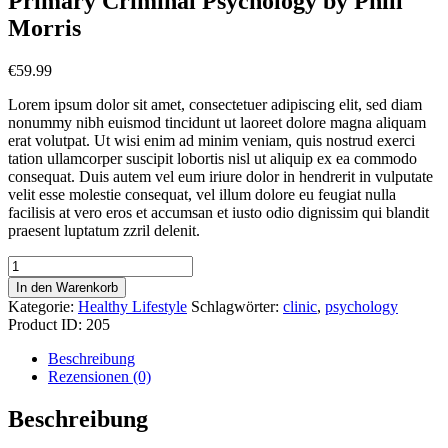
Primary Criminal Psychology by Phill
Morris
€
59.99
Lorem ipsum dolor sit amet, consectetuer adipiscing elit, sed diam
nonummy nibh euismod tincidunt ut laoreet dolore magna aliquam
erat volutpat. Ut wisi enim ad minim veniam, quis nostrud exerci
tation ullamcorper suscipit lobortis nisl ut aliquip ex ea commodo
consequat. Duis autem vel eum iriure dolor in hendrerit in vulputate
velit esse molestie consequat, vel illum dolore eu feugiat nulla
facilisis at vero eros et accumsan et iusto odio dignissim qui blandit
praesent luptatum zzril delenit.
Primary
Criminal
In den Warenkorb
Psychology
Kategorie:
Healthy Lifestyle
Schlagwörter:
clinic
,
psychology
by
Product ID:
205
Phill
Morris
Beschreibung
Menge
Rezensionen (0)
Beschreibung