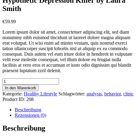
Hypothetic Depression Killer by Laura
Smith
€
59.99
Lorem ipsum dolor sit amet, consectetuer adipiscing elit, sed diam
nonummy nibh euismod tincidunt ut laoreet dolore magna aliquam
erat volutpat. Ut wisi enim ad minim veniam, quis nostrud exerci
tation ullamcorper suscipit lobortis nisl ut aliquip ex ea commodo
consequat. Duis autem vel eum iriure dolor in hendrerit in vulputate
velit esse molestie consequat, vel illum dolore eu feugiat nulla
facilisis at vero eros et accumsan et iusto odio dignissim qui blandit
praesent luptatum zzril delenit.
Hypothetic
Depression
In den Warenkorb
Killer
Kategorie:
Healthy Lifestyle
Schlagwörter:
analysis
,
behavior
,
clinic
by
Product ID:
208
Laura
Smith
Beschreibung
Menge
Rezensionen (0)
Beschreibung