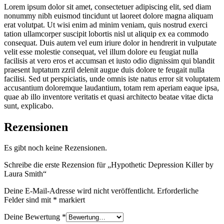
Lorem ipsum dolor sit amet, consectetuer adipiscing elit, sed diam
nonummy nibh euismod tincidunt ut laoreet dolore magna aliquam
erat volutpat. Ut wisi enim ad minim veniam, quis nostrud exerci
tation ullamcorper suscipit lobortis nisl ut aliquip ex ea commodo
consequat. Duis autem vel eum iriure dolor in hendrerit in vulputate
velit esse molestie consequat, vel illum dolore eu feugiat nulla
facilisis at vero eros et accumsan et iusto odio dignissim qui blandit
praesent luptatum zzril delenit augue duis dolore te feugait nulla
facilisi. Sed ut perspiciatis, unde omnis iste natus error sit voluptatem
accusantium doloremque laudantium, totam rem aperiam eaque ipsa,
quae ab illo inventore veritatis et quasi architecto beatae vitae dicta
sunt, explicabo.
Rezensionen
Es gibt noch keine Rezensionen.
Schreibe die erste Rezension für „Hypothetic Depression Killer by
Laura Smith“
Deine E-Mail-Adresse wird nicht veröffentlicht.
Erforderliche
Felder sind mit
*
markiert
Deine Bewertung
*